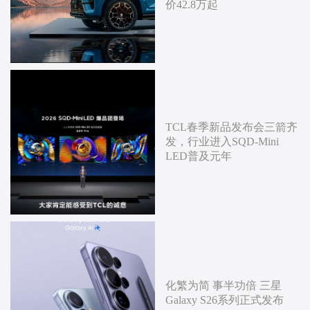
价42.8万起
TCL春季新品发布会三箭齐
发，行业进入SQD-Mini
LED普及元年
化繁为简 事半功倍 三星
Galaxy S26系列正式发布