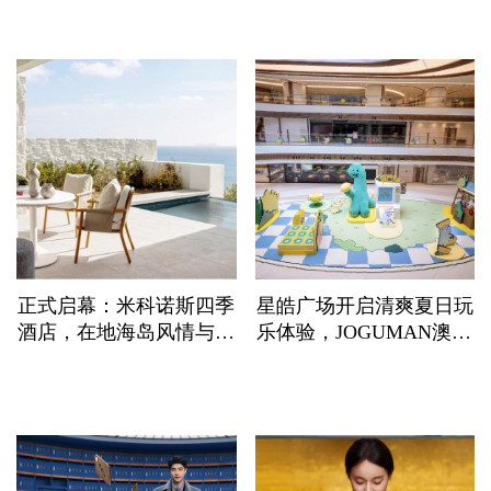
发布会
正式启幕：米科诺斯四季
星皓广场开启清爽夏日玩
酒店，在地海岛风情与至
乐体验，JOGUMAN澳门
臻奢华邂逅相融
假期瞩目登场