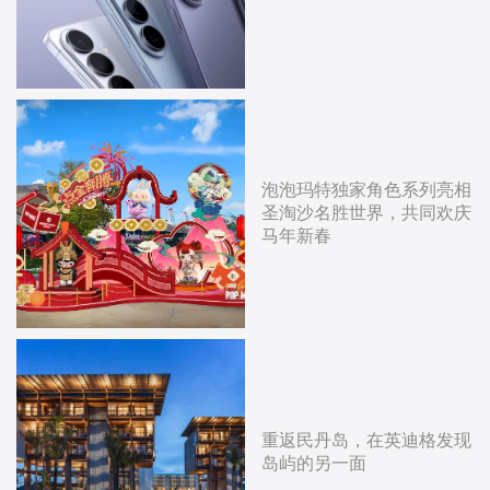
泡泡玛特独家角色系列亮相
圣淘沙名胜世界，共同欢庆
马年新春
重返民丹岛，在英迪格发现
岛屿的另一面