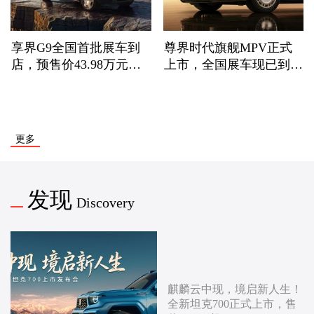
享界G9全国首批展车到
尊界时代旗舰MPV正式
店，预售价43.98万元
上市，全国展车现已到
起，享至高31500元购车
店，售价64.8万元起
权益
更多
发现
Discovery
麒麟云中现，境启新人生！
全新坦克700正式上市，售