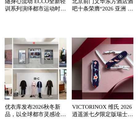
随身心流动 ECCO全新轻
北京前门文华东方酒店酒
训系列演绎都市运动时装
吧十条荣膺“2026 亚洲 50
美学
佳酒吧”
优衣库发布2026秋冬新
VICTORINOX 维氏 2026
品，以全球都市灵感诠释
逍遥派七夕限定版瑞士军
LifeWear进化聚焦功能科
刀浪漫上市——凝萃瑞士
技、版型创新与多场景适
匠心，赴约月书赤绳
配，回应当代都市人的新