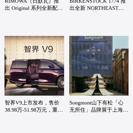
RIMOWA（日默瓦）推
BIRKENSTOCK 1774 推
出 Original 系列全新配色
出全新 NORTHEAST
Ink Blue 墨水蓝 以深邃蓝
PROVIDENCE 新品系
调续写经典
列：致敬标志性
BOSTON 鞋款
智界V9上市发布，售价
Songmont山下有松「心
38.98万-51.98万元，重塑
无所住」品牌展于上海揭
MPV高端市场格局
幕