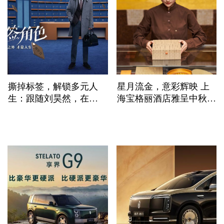
撕掉标签，解锁多元人
星月流金，意彩辉映 上
生：跟随刘昊然，在
海宝格丽酒店雅呈中秋月
VICUTU《标签角色》中
饼礼盒
勇敢突围