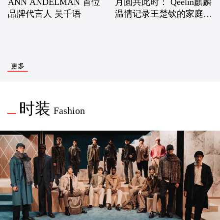
ANN ANDELMAN 首位
月圆共此时： Qeelin麒麟
品牌代言人 吴千语
温情记录王楚钦的家庭旅
行，守护家的圆满
更多
时装
Fashion