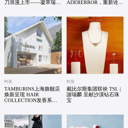
刀浪漫上市——凝萃瑞士
ADERERROR，重新诠释
匠心，赴约月书赤绳
经典 BOSTON
时装
时装
TAMBURINS上海旗舰店
戴比尔斯集团联袂 TSL |
焕新呈现 HAIR
謝瑞麟 呈献沙漠钻石珠
COLLECTION发香系列
宝
空间全新亮相