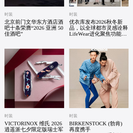
时装
时装
北京前门文华东方酒店酒
优衣库发布2026秋冬新
吧十条荣膺“2026 亚洲 50
品，以全球都市灵感诠释
佳酒吧”
LifeWear进化聚焦功能科
技、版型创新与多场景适
配，回应当代都市人的新
舒适实穿追求
时装
时装
VICTORINOX 维氏 2026
BIRKENSTOCK (勃肯)
逍遥派七夕限定版瑞士军
再度携手