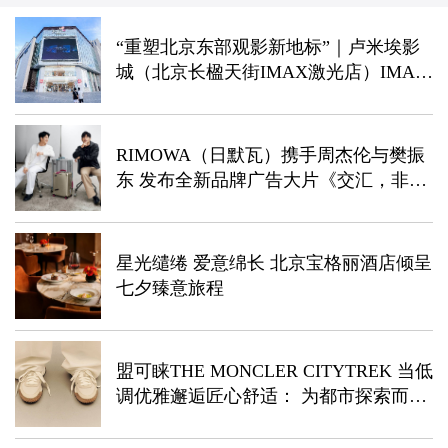
“重塑北京东部观影新地标”｜卢米埃影
城（北京长楹天街IMAX激光店）IMAX
激光升级焕新启幕！
RIMOWA（日默瓦）携手周杰伦与樊振
东 发布全新品牌广告大片《交汇，非凡
旅程》
星光缱绻 爱意绵长 北京宝格丽酒店倾呈
七夕臻意旅程
盟可睐THE MONCLER CITYTREK 当低
调优雅邂逅匠心舒适： 为都市探索而
生，复古越野运动鞋焕新登场