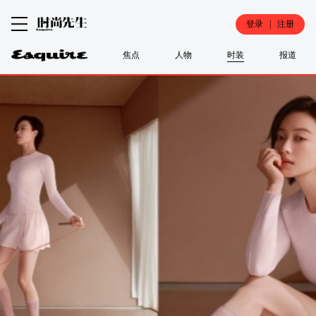
登录 | 注册
焦点
人物
时装
报道