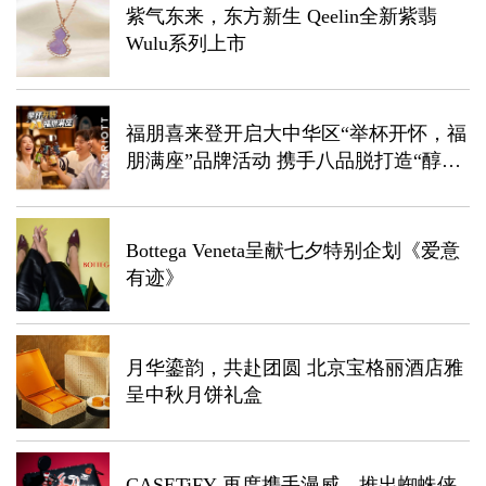
紫气东来，东方新生 Qeelin全新紫翡
Wulu系列上市
福朋喜来登开启大中华区“举杯开怀，福
朋满座”品牌活动 携手八品脱打造“醇饮
优选”全新体验，解锁盛夏狂欢
Bottega Veneta呈献七夕特别企划《爱意
有迹》
月华鎏韵，共赴团圆 北京宝格丽酒店雅
呈中秋月饼礼盒
CASETiFY 再度携手漫威，推出蜘蛛侠