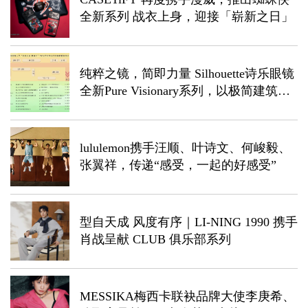
全新系列 战衣上身，迎接「崭新之日」
纯粹之镜，简即力量 Silhouette诗乐眼镜
全新Pure Visionary系列，以极简建筑艺
术诠释轻盈力量
lululemon携手汪顺、叶诗文、何峻毅、
张翼祥，传递“感受，一起的好感受”
型自天成 风度有序｜LI-NING 1990 携手
肖战呈献 CLUB 俱乐部系列
MESSIKA梅西卡联袂品牌大使李庚希、