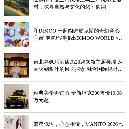
村，探寻自然与文化的悠闲假期
和DIMOO 一起闯进皮克斯的奇幻童心
宇宙 泡泡玛特推出DIMOO WORLD ×
PIXAR联名系列
台北嘉佩乐酒店焰28迎来新主厨吴澔 从
直火到酱汁的风味探索 融合国际视野推
出全新菜单与美馔体验
经典美学再进阶 全新坦克300售价19.98
万元起
繁星低语，心意相传，MANITO 2026七