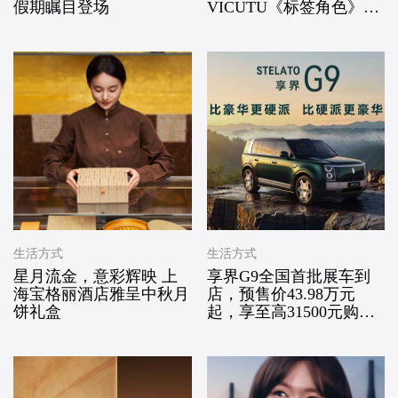
假期瞩目登场
VICUTU《标签角色》中
勇敢突围
生活方式
生活方式
星月流金，意彩辉映 上
享界G9全国首批展车到
海宝格丽酒店雅呈中秋月
店，预售价43.98万元
饼礼盒
起，享至高31500元购车
权益