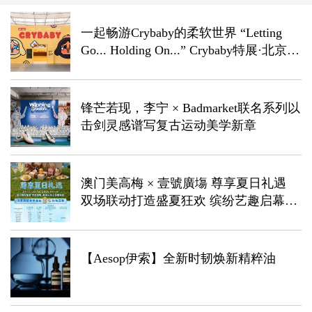
一起畅游Crybaby的柔软世界 “Letting
Go... Holding On...” Crybaby特展·北京站
正式启幕
锋芒若现，李宁 × Badmarket联名系列以
击剑灵感谱写复古运动美学新章
澳门美高梅 × 壹號廣塲 尊享夏日礼遇
双场联动打造盛夏狂欢 缤纷艺趣启幕惊
喜周末时光
【Aesop伊索】全新时韧焕新精粹油