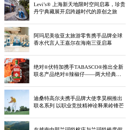
Levi’s® 上海新天地限时空间启幕，珍贵
丹宁典藏展开启跨越时代的原创之旅
阿玛尼美妆亚太旅游零售携手品牌全球
香水代言人王嘉尔​在海南三亚启幕
绝对®伏特加携手TABASCO®推出全新
联名产品绝对®辣椒仔——两大经典品
牌携手演绎热辣风味，开启创新味觉体
验
迪桑特高尔夫携手品牌大使李昊桐推出
联名系列 以职业竞技精神诠释果岭锋芒
在越南中部兰珂悦榕庄与兰珂悦椿度假