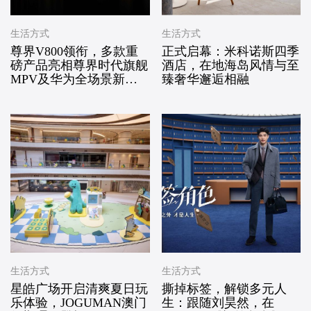
生活方式
生活方式
尊界V800领衔，多款重
正式启幕：米科诺斯四季
磅产品亮相尊界时代旗舰
酒店，在地海岛风情与至
MPV及华为全场景新品
臻奢华邂逅相融
发布会
生活方式
生活方式
星皓广场开启清爽夏日玩
撕掉标签，解锁多元人
乐体验，JOGUMAN澳门
生：跟随刘昊然，在