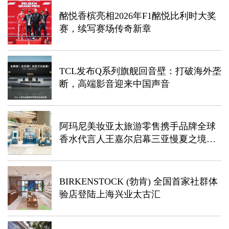
酩悦香槟亮相2026年F1酩悦比利时大奖
赛，续写赛场传奇新章
TCL发布Q系列旗舰回音壁：打破海外垄
断，高端影音迎来中国声音
阿玛尼美妆亚太旅游零售携手品牌全球
香水代言人王嘉尔​启幕三亚慢夏之境慢
闪
BIRKENSTOCK (勃肯) 全国首家社群体
验店登陆上海兴业太古汇