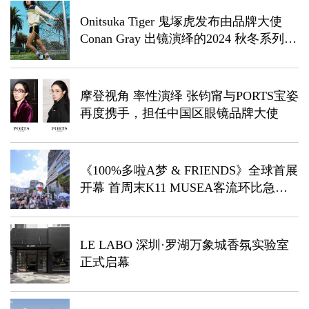
Onitsuka Tiger 鬼塚虎发布由品牌大使
Conan Gray 出镜演绎的2024 秋冬系列广
告大片
摩登视角 率性演绎 张钧甯与PORTS宝姿
再度携手，担任中国区眼镜品牌大使
《100%多啦A梦 & FRIENDS》全球首展
开幕 首周末K11 MUSEA客流环比急升
30%
LE LABO 深圳·罗湖万象城香氛实验室
正式启幕