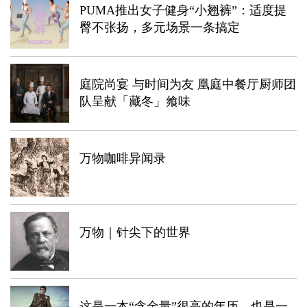
PUMA推出女子健身“小翘裤”：适度提
臀不张扬，多元场景一条搞定
庭院尚宴 与时间为友 凰庭中餐厅厨师团
队呈献「藏冬」飨味
万物咖啡异闻录
万物｜针尖下的世界
这是一本“含金量”很高的年历，也是一