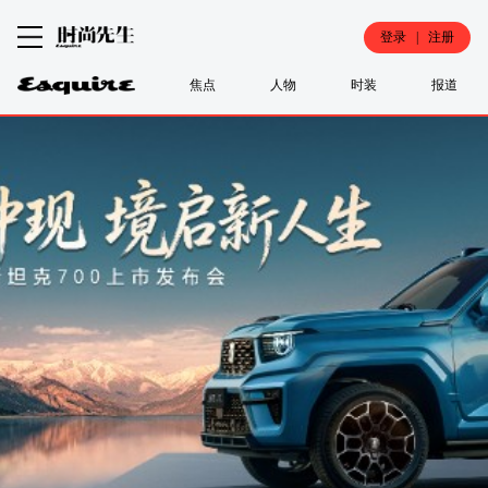
登录 | 注册
焦点
人物
时装
报道