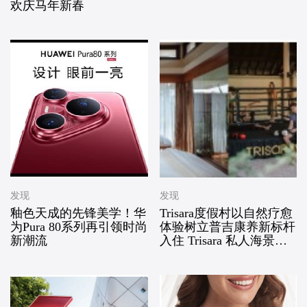
欢庆马年新春
发现
发现
釉色天成的先锋美学！华
Trisara度假村以自然疗愈
为Pura 80系列再引领时尚
体验树立普吉康养新标杆
新潮流
入住 Trisara 私人海景住
宅别墅享全新假期礼遇