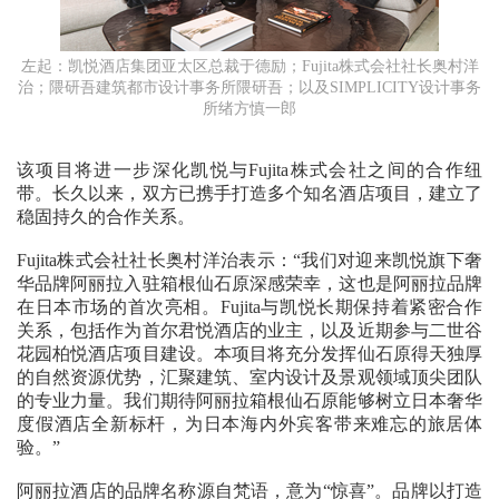
左起：凯悦酒店集团亚太区总裁于德励；Fujita株式会社社长奥村洋
治；隈研吾建筑都市设计事务所隈研吾；以及SIMPLICITY设计事务
所绪方慎一郎
该项目将进一步深化凯悦与Fujita株式会社之间的合作纽
带。长久以来，双方已携手打造多个知名酒店项目，建立了
稳固持久的合作关系。
Fujita株式会社社长奥村洋治表示：“我们对迎来凯悦旗下奢
华品牌阿丽拉入驻箱根仙石原深感荣幸，这也是阿丽拉品牌
在日本市场的首次亮相。Fujita与凯悦长期保持着紧密合作
关系，包括作为首尔君悦酒店的业主，以及近期参与二世谷
花园柏悦酒店项目建设。本项目将充分发挥仙石原得天独厚
的自然资源优势，汇聚建筑、室内设计及景观领域顶尖团队
的专业力量。我们期待阿丽拉箱根仙石原能够树立日本奢华
度假酒店全新标杆，为日本海内外宾客带来难忘的旅居体
验。”
阿丽拉酒店的品牌名称源自梵语，意为“惊喜”。品牌以打造