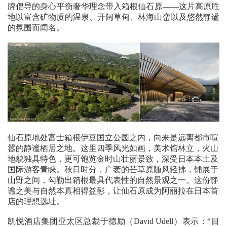
牌倡导的身心平衡奢华理念带入箱根仙石原——这片高原胜
地以富含矿物质的温泉、开阔草甸、林海山峦以及悠然静谧
的氛围而闻名。
仙石原地处富士箱根伊豆国立公园之内，向来是远离都市喧
嚣的静谧栖居之地。这里四季风光如画，美术馆林立，火山
地貌独具特色，更可饱览金时山壮丽景致，深受日本本土及
国际游客青睐。秋日时分，广袤的芒草原随风轻拂，铺展于
山野之间，勾勒出箱根最具代表性的自然景观之一。这份静
谧之美与自然本真相得益彰，让仙石原成为阿丽拉在日本首
店的理想选址。
凯悦酒店集团亚太区总裁于德励（David Udell）表示：“目