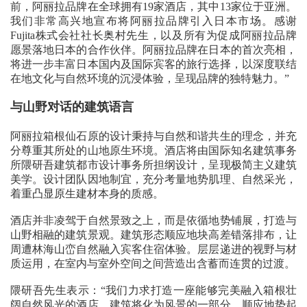
前，阿丽拉品牌在全球拥有19家酒店，其中13家位于亚洲。
我们非常高兴地宣布将阿丽拉品牌引入日本市场。感谢
Fujita株式会社社长奥村先生，以及所有为促成阿丽拉品牌
愿景落地日本的合作伙伴。阿丽拉品牌在日本的首次亮相，
将进一步丰富日本国内及国际宾客的旅行选择，以深度联结
在地文化与自然环境的沉浸体验，呈现品牌的独特魅力。”
与山野对话的建筑语言
阿丽拉箱根仙石原的设计秉持与自然和谐共生的理念，并充
分尊重其所处的山地原生环境。酒店将由国际知名建筑事务
所隈研吾建筑都市设计事务所担纲设计，呈现极简主义建筑
美学。设计团队因地制宜，充分考量地势肌理、自然采光，
着重凸显原生建材本身的质感。
酒店并非凌驾于自然景致之上，而是依循地势铺展，打造与
山野相融的建筑景观。建筑形态顺应地块高差错落排布，让
周遭林海山峦自然融入宾客住宿体验。层层递进的视野与材
质运用，在室内与室外空间之间营造出含蓄而连贯的过渡。
隈研吾先生表示：“我们力求打造一座能够完美融入箱根壮
阔自然风光的酒店。建筑将化为风景的一部分，顺应地势起