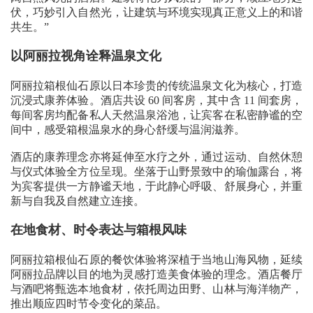
伏，巧妙引入自然光，让建筑与环境实现真正意义上的和谐
共生。”
以阿丽拉视角诠释温泉文化
阿丽拉箱根仙石原以日本珍贵的传统温泉文化为核心，打造
沉浸式康养体验。酒店共设 60 间客房，其中含 11 间套房，
每间客房均配备私人天然温泉浴池，让宾客在私密静谧的空
间中，感受箱根温泉水的身心舒缓与温润滋养。
酒店的康养理念亦将延伸至水疗之外，通过运动、自然休憩
与仪式体验全方位呈现。坐落于山野景致中的瑜伽露台，将
为宾客提供一方静谧天地，于此静心呼吸、舒展身心，并重
新与自我及自然建立连接。
在地食材、时令表达与箱根风味
阿丽拉箱根仙石原的餐饮体验将深植于当地山海风物，延续
阿丽拉品牌以目的地为灵感打造美食体验的理念。酒店餐厅
与酒吧将甄选本地食材，依托周边田野、山林与海洋物产，
推出顺应四时节令变化的菜品。