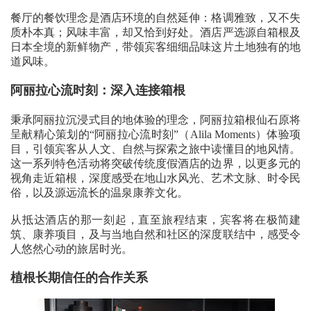
餐厅的餐饮理念是酒店环境的自然延伸：格调雅致，又不失
质朴本真；风味丰富，却又恰到好处。酒店严选源自箱根及
日本全境的新鲜物产，带领宾客细细品味这片土地独有的地
道风味。
阿丽拉心流时刻：深入连接箱根
秉承阿丽拉沉浸式目的地体验的理念，阿丽拉箱根仙石原将
呈献精心策划的“阿丽拉心流时刻”（Alila Moments）体验项
目，引领宾客从人文、自然与探索之旅中读懂目的地风情。
这一系列特色活动将突破传统度假酒店的边界，以更多元的
视角走近箱根，深度感受在地山水风光、艺术文脉、时令民
俗，以及源远流长的温泉康养文化。
从抵达酒店的那一刻起，直至旅程结束，宾客将在极简建
筑、康养项目，及与当地自然和社区的深度联结中，感受令
人悠然心动的旅居时光。
植根长期信任的合作关系