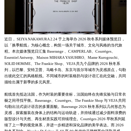
近日，
SEIYA NAKAMURA 2.24 于上海举办 2026 秋冬系列媒体预览日，
以「换季航线」为核心概念，构筑一场关于城市、文化与风格的当代旅
程。本次媒体预览日汇集 Baserange 、CAMPERLAB、Courrèges、
Essentiel Antwerp、Maison MIHARA YASUHIRO、Mame Kurogouchi、
SOLID HOMME、The Frankie Shop、VEJA 共九个品牌的 2026 秋冬系
列，以巴黎、安特卫普、马略卡岛、东京与首尔等城市为灵感原点，勾勒
出彼此交汇的风格航线。不同城市的时装格韵与设计语汇在此交融，共同
描绘出属于新季的多元风景。
航线首先抵达法国，作为时装的重要坐标，法国始终在先锋实验与日常衣
橱之间寻找平衡。
Baserange、Courrèges、The Frankie Shop 与 VEJA 共同
勾勒出法式设计语言的多重面貌。Baserange 2026 秋冬系列以几何形态为
灵感，探索服装在身体上的结构与运动轨迹，并持续通过减少面料浪费的
版型设计与天然、再生材质实践可持续理念。Courrèges 2026 早秋系列延
续了上一季的视觉体系，并进一步精进和深化品牌的美学表达。而 2026