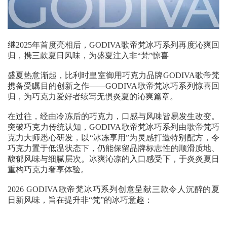
继2025年首度亮相后，GODIVA歌帝梵冰巧系列再度沁爽回
归，携三款夏日风味，为盛夏注入非“梵”惊喜
盛夏热意渐起，比利时皇室御用巧克力品牌GODIVA歌帝梵
携备受瞩目的创新之作——GODIVA歌帝梵冰巧系列惊喜回
归，为巧克力爱好者续写无惧炎夏的沁爽篇章。
在过往，经由冷冻后的巧克力，口感与风味皆易发生改变。
突破巧克力传统认知，GODIVA歌帝梵冰巧系列由歌帝梵巧
克力大师悉心研发，以“冰冻享用”为灵感打造特别配方，令
巧克力置于低温状态下，仍能保留品牌标志性的顺滑质地、
馥郁风味与细腻层次。冰爽沁凉的入口感受下，于炎炎夏日
重构巧克力奢享体验。
2026 GODIVA歌帝梵冰巧系列创意呈献三款令人沉醉的夏
日新风味，旨在提升非“梵”的冰巧意趣：