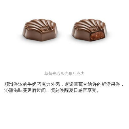
草莓夹心贝壳形巧克力
顺滑香浓的牛奶巧克力外壳，邂逅草莓甘纳许的鲜活果香，
沁甜滋味蔓延唇齿间，顷刻唤醒夏日感官享受。