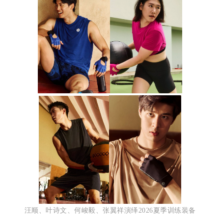
汪顺、叶诗文、何峻毅、张翼祥演绎2026夏季训练装备