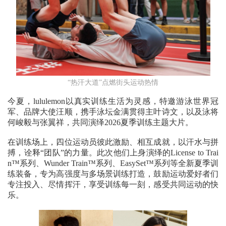
“热汗大道”点燃街头运动热情
今夏，lululemon以真实训练生活为灵感，特邀游泳世界冠
军、品牌大使汪顺，携手泳坛金满贯得主叶诗文，以及泳将
何峻毅与张翼祥，共同演绎2026夏季训练主题大片。
在训练场上，四位运动员彼此激励、相互成就，以汗水与拼
搏，诠释“团队”的力量。此次他们上身演绎的License to Trai
n™系列、Wunder Train™系列、EasySet™系列等全新夏季训
练装备，专为高强度与多场景训练打造，鼓励运动爱好者们
专注投入、尽情挥汗，享受训练每一刻，感受共同运动的快
乐。