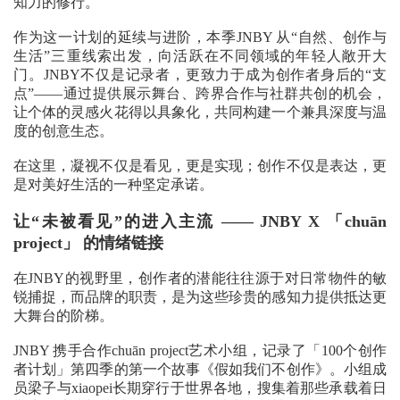
知力的修行。
作为这一计划的延续与进阶，本季JNBY 从“自然、创作与
生活”三重线索出发，向活跃在不同领域的年轻人敞开大
门。JNBY不仅是记录者，更致力于成为创作者身后的“支
点”——通过提供展示舞台、跨界合作与社群共创的机会，
让个体的灵感火花得以具象化，共同构建一个兼具深度与温
度的创意生态。
在这里，凝视不仅是看见，更是实现；创作不仅是表达，更
是对美好生活的一种坚定承诺。
让“未被看见”的进入主流 —— JNBY X 「chuān
project」 的情绪链接
在JNBY的视野里，创作者的潜能往往源于对日常物件的敏
锐捕捉，而品牌的职责，是为这些珍贵的感知力提供抵达更
大舞台的阶梯。
JNBY 携手合作chuān project艺术小组，记录了「100个创作
者计划」第四季的第一个故事《假如我们不创作》。小组成
员梁子与xiaopei长期穿行于世界各地，搜集着那些承载着日