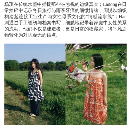
杨琪在传统水墨中捕捉那些被忽视的边缘真实；Ladong在日
常拾碎中记录冬日旅行与雨季牙痛的细微情绪；周悦以编织
构建起连接工业生产与女性母系文化的“情感流水线”；Han
则通过手工缝纫与档案书写，细腻地记录着家庭中女性关系
的流动。他们不仅是建造者，更是日常的收藏家，将平凡之
物转化为对抗虚无的锚点。