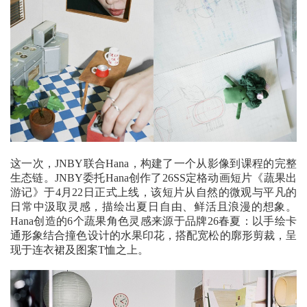
这一次，JNBY联合Hana，构建了一个从影像到课程的完整
生态链。JNBY委托Hana创作了26SS定格动画短片《蔬果出
游记》于4月22日正式上线，该短片从自然的微观与平凡的
日常中汲取灵感，描绘出夏日自由、鲜活且浪漫的想象。
Hana创造的6个蔬果角色灵感来源于品牌26春夏：以手绘卡
通形象结合撞色设计的水果印花，搭配宽松的廓形剪裁，呈
现于连衣裙及图案T恤之上。