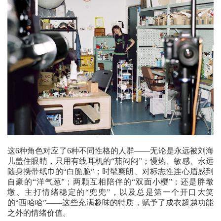
这6种角色对应了6种不同性格的人群——无论是永远被刘海
儿盖住眼睛，只用有线耳机的“茄闷闷”；慢热、敏感、永远
随身携带纸巾的“白脆脆”；时髦爽朗、对标志性连心眉感到
自豪的“洋气葱”；两颗互相陪伴的“双面小樱”；还是胖墩
墩、主打情绪稳定的“兜兜”，以及总是第一个开口大笑
的“西哈哈”——这些充满趣味的特质，赋予了成衣超越功能
之外的情绪价值。