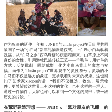
作为叙事的延伸，年初，JNBY与chuān project在天目里共同
策划了一场“小白马”新年礼物派送仪式。上百匹小白马驮着
祝福，从“白马之乡”西乌珠穆沁旗启程而来。由草原上不同
身份的女性，引用游牧民族传统工艺——羊毛毡，用针毡的
方式，反复戳刺，固结成型，化为小白马背上的寓意与祝
福。而作为“chuān project”世界观中的灵性符号，灵动的小
白马们不仅是远方的象征，更承载着对未来的祝愿。这也回
扣了艺术家xiaopei的话：“我们不仅挑选、收集、展示物
件，更希望传达世界上有这样的文化，也有这样的一群人。
通过一件物件，大家也许可以看到一个文化的局部，或一段
历史的片段。”
在荒野建造理想 —— JNBY x 「派对朋友的飞船」的