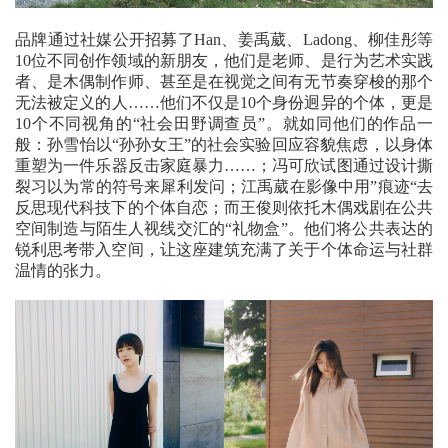
品牌通过社媒公开招募了Han、姜禹葳、Ladong、柳佳彤等
10位不同创作领域的新朋友，他们是老师、是行为艺术实践
者、是木偶制作师、甚至是在视觉之间有无节奏穿梭的那个
无法被定义的人……他们不仅是10个身份迥异的个体，更是
10个不同视角的“社会田野调查员”。就如同他们的作品一
般：孙雪怡以“孙孙女王”的社会实验回应容貌焦虑，以身体
重塑为一件乐器反击家庭暴力……；冯可欣试图通过设计撕
裂习以为常的符号来犀利发问；江禹葳在影像中用”痕迹“去
反思现代科技下的个体自恋；而王俊则依托木偶戏剧在公共
空间制造与陌生人视线交汇的“礼物盒”。他们将公共表达的
锐利思考带入空间，让这座建筑充满了关于个体命运与社群
温情的张力。