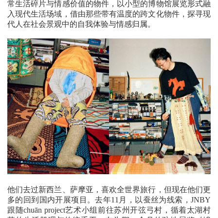
常生活碎片与情感价值的物件，以小型的博物馆展览形式融
入现代生活场域，借由那些带有温度的跨文化物件，探寻现
代人在社会景观中的自我体验与情感归属。
他们去过新西兰、萨摩亚，喜欢全世界旅行，但现在他们更
多的回到国内开展项目。去年11月，以蚕丝为线索，JNBY
跟随chuān project艺术小组前往苏州开弦弓村，循着太湖村