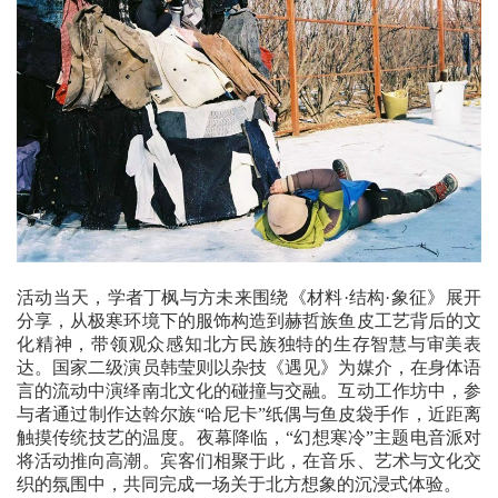
活动当天，学者丁枫与方未来围绕《材料·结构·象征》展开
分享，从极寒环境下的服饰构造到赫哲族鱼皮工艺背后的文
化精神，带领观众感知北方民族独特的生存智慧与审美表
达。国家二级演员韩莹则以杂技《遇见》为媒介，在身体语
言的流动中演绎南北文化的碰撞与交融。互动工作坊中，参
与者通过制作达斡尔族“哈尼卡”纸偶与鱼皮袋手作，近距离
触摸传统技艺的温度。夜幕降临，“幻想寒冷”主题电音派对
将活动推向高潮。宾客们相聚于此，在音乐、艺术与文化交
织的氛围中，共同完成一场关于北方想象的沉浸式体验。