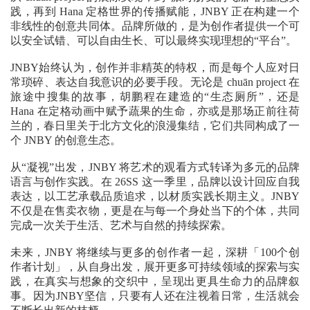
践，再到 Hana 定格世界的传播赋能，JNBY 正在构建一个
非线性的创意共同体。品牌所做的，是为创作者提供一个可
以安全试错、可以自由生长、可以最终实现理想的“平台”。
JNBY始终认为，创作并非精英的特权，而是每个人应对日
常琐碎、表达自我意识的必要手段。无论是 chuān project 在
旅途中搜集的故事，胡鹏程在建造的“生态厕所”，还是
Hana 在定格动画中赋予蔬果的生命，亦或是那场正前往荷
兰的，春日里关于北方文化的浪漫集结，它们共同构成了一
个 JNBY 的创意生态。
从“凝视”出发，JNBY 将艺术的观看方式转译为多元的品牌
语言与创作实践。在 26SS 这一季里，品牌以设计回应自我
表达，以工艺承载品质追求，以材质实践长期主义。JNBY
不仅是在售卖衣物，更是在与每一个身处当下的个体，共同
完成一次关于生活、艺术与自然的持续探索。
未来，JNBY 将继续与更多的创作者一起，深耕「100个创
作者计划」，从自身出发，展开更多可持续领域的探索与实
践，在真实与想象的交织中，呈现出更具生命力的品牌叙
事。因为JNBY坚信，只要有人还在注视着日常，生活就会