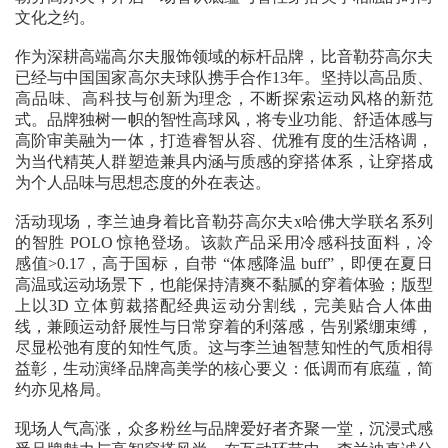
文化之约。
作为深耕高端高尔夫服饰领域的标杆品牌，比音勒芬高尔夫
已经与中国国家高尔夫球队携手合作13年。坚持以高品质、
高品味、高科技与创新为理念，不断探索运动风格的新范
式。品牌独树一帜的智性高球风，将专业功能、舒适体感与
高阶审美融为一体，打造睿智从容、优雅有度的生活格调，
为当代精英人群塑造兼具内涵与质感的穿搭体系，让穿搭成
为个人品味与思想态度的外在表达。
活动现场，李兰迪身着比音勒芬高尔夫x哈佛大学联名系列
的智胜 POLO 惊艳登场。该款产品采用冷感科技面料，冷
感值>0.17，高于国标，自带 “体感降温 buff”，即便在夏日
高温或运动场景下，也能保持清爽不黏腻的穿着体验；版型
上以3D 立体剪裁搭配经典运动分割线，完美贴合人体曲
线，兼顾运动舒展性与日常穿着的利落感，告别紧绷束缚，
尽显松弛有度的知性气质。这与李兰迪智慧知性的气质相得
益彰，生动演绎品牌高美学的核心要义：低调而有底蕴，简
约亦见格局。
现场人气高涨，众多粉丝与品牌爱好者齐聚一堂，沉浸式感