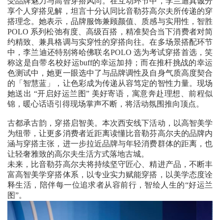
受品牌魅力与高智穿搭风尚。在互动环节中，李兰迪真诚分
享个人穿搭见解，坦言十分认同比音勒芬高尔夫所传递的穿
搭理念。她表示，品牌服饰兼顾颜值、质感与实用性，智胜
POLO 系列松弛有度、高级百搭，精准契合当下消费者对简
约精致、兼具格调与实穿性的穿搭向往。在多场景搭配环节
中，李兰迪还特别将哈佛联名POLO 选为考试穿搭首选，笑
称这是自带名校好运buff的幸运加持；而在推杆挑战的幸运
色测试中，她更一眼选中了与品牌调性及自身气质高度契合
的「智慧蓝」，让色彩成为传递从容笃定的智性力量。现场
她送出 “开启好运兰图” 美好寄语，寓意奔赴理想、前程似
锦，暖心话语引得现场掌声不断，将活动氛围推向顶点。
古都承古韵，穿搭启智美。本次西安线下活动，以高智美学
为纽带，让更多消费者近距离读懂比音勒芬高尔夫的品牌内
涵与穿搭主张，进一步拉近品牌与年轻消费群体的距离，也
让轻奢雅致的高尔夫生活方式落地古城。
未来，比音勒芬高尔夫将持续坚守匠心、精进产品，不断丰
富高智美学穿搭体系，以专业实力赋能穿搭，以美学态度诠
释生活，陪伴每一位追求者从容前行，智绘人生的“好运兰
图”。