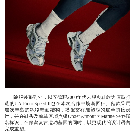
除服装系列外，以安德玛2000年代末经典鞋款为原型打
造的UA Proto Speed II也在本次合作中焕新回归。鞋款采用
层次丰富的织物鞋面结构，搭配富有雕塑感的皮革拼接设
计，并在鞋头及前掌区域点缀Under Armour x Marine Serre联
名标识，在保留复古运动基因的同时，以更现代的设计语言
完成重塑。