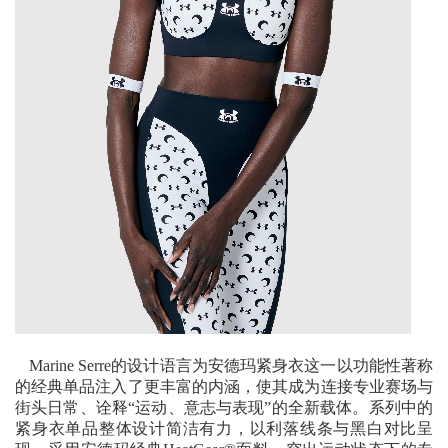
Marine Serre
的设计语言为安德玛
紧身衣
这一以功能性著称
的经典单品注入了更丰富的内涵，使其成为
连接专业赛场与
街头日常
、诠释
“
运动、意志与表现
”
的全新
载体
。系列中的
紧身衣
单品整体设计简洁有力，以利落线条与黑白对比呈