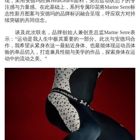
现，
采
用安德玛经典
HeatGear®
面料，
突出
运动状态下的专
注感与力量感。在此基础上，系列专属印花将
Marine Serre
标
志性新月图案与
安德玛的品牌标识
融合呈现，呼应双方对持
续突破的共同信念。
谈及此次联名，品牌创始人兼创意总监Marine Serre表
示：“运动是我人生中极其重要的一部分。此次与安德玛合
作，我希望从紧身衣这一最贴近身体、也最能体现运动员体
验的单品切入，打造兼具性能与美学的作品，探索身体在运
动中的流动之美。”