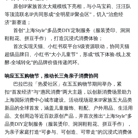
原创IP家族首次大规模线下亮相，与小马宝莉、汪汪队
等顶流联名IP共同形成“全明星IP聚会区”，切入“治愈经
济”新赛道；
首创“上海Style”多品类DIY定制服务（服装烫印、洞洞
鞋鞋花、拼豆手作），打造沉浸式消费体验；
首次实现天猫、小红书双平台S级资源联动，协同天猫
超级品牌日、小红书“大小儿童节”，形成“线下体验-线上发
酵-全域转化”的品牌价值传递闭环。
响应五五购物节，推动长三角亲子消费协同
巴拉巴拉「热爱社区」在五五购物节期间举办，紧
扣“首发经济”与“惠民消费”两大主题，以创新消费场景助力
上海国际消费中心城市建设。活动现场迎来IP家族五大品类
新品的全球首发，涵盖儿童服饰、鞋配、户外用品、生活用
品、文创周边等近百款原创产品，并首次推出“上海Style”多
品类DIY定制服务（服装烫印、洞洞鞋鞋花、拼豆手作），
为亲子家庭打造“可参与、可创造、可带走”的沉浸式消费体