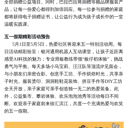
全部捐赠公益项目。同时，巴拉巴拉将捐赠等额品牌服装产
品，让每一份爱心都得到加倍回应。每一位参与捐赠的家庭
都将获得电子捐赠证书，让公益行为成为孩子成长中的一堂
温暖实践课。
五一假期精彩活动预告
5月1日至5月5日，热爱社区将迎来五一特别活动周。每
日活动精彩纷呈：银河通用机器人互动课堂，让孩子近距离
感受AI科技的魅力；专业滑板教练带领“板仔初体验”，挑战
勇气与平衡。每天多场小马宝莉、汪汪队等顶流IP见面会，
与小朋友们亲密合影。
创意手工坊、手作烘焙时光，共享亲
子时光。服装烫印、洞洞鞋鞋花装饰、拼豆手作等
DIY工坊
全天开放，亲子家庭可亲手创造独一无二的热爱装备。此
外，公益集市、攀岩体验、
欢乐泡泡池
秀等活动每日不间
断。欢迎
亲子
家庭前来徐汇滨江，共度一个充满热爱与欢笑
的五一假期。